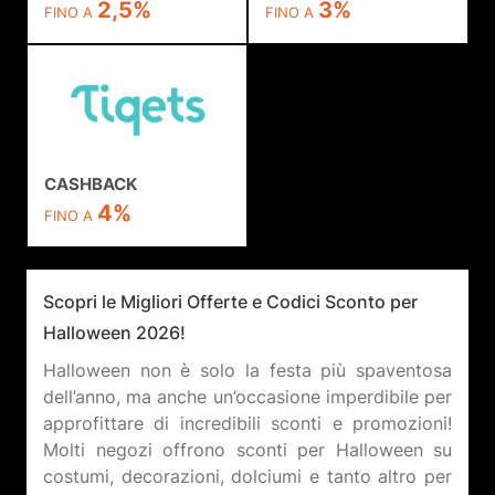
2,5%
3%
FINO A
FINO A
CASHBACK
4%
FINO A
Scopri le Migliori Offerte e Codici Sconto per
Halloween 2026!
Halloween non è solo la festa più spaventosa
dell’anno, ma anche un’occasione imperdibile per
approfittare di incredibili sconti e promozioni!
Molti negozi offrono sconti per Halloween su
costumi, decorazioni, dolciumi e tanto altro per