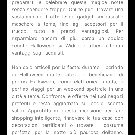
prepararti a celebrare questa magica notte
senza spendere troppo. Online puoi trovare una
vasta gamma di offerte: dai gadget luminosi alle
maschere a tema, fino agli accessori per il
trucco, tutto a prezzi vantaggiosi. Per
risparmiare ancora di più, cerca un codice
sconto Halloween su Widilo e ottieni ulteriori
vantaggi sugli acquisti.
Non solo articoli per la festa: durante il periodo
di Halloween molte categorie beneficiano di
promo Halloween, come elettronica, moda, e
perfino viaggi per un weekend spettrale in una
città a tema. Confronta le offerte nei tuoi negozi
preferiti e resta aggiornato sui codici sconto
validi. Approfitta di questa occasione per fare
shopping intelligente, rinnovare la tua casa con
decorazioni terrificanti o trovare il costume
perfetto per la notte più paurosa dell’anno.