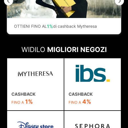
Previous
N
1%
OTTIENI FINO AL
di cashback Mytheresa
WIDILO
MIGLIORI NEGOZI
CASHBACK
CASHBACK
1%
4%
FINO A
FINO A