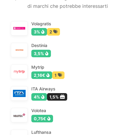
di marchi che potrebbe interessarti
Volagratis
3%
2
Destinia
3,5%
Mytrip
2,16€
1
ITA Airways
4%
1,5%
Volotea
0,75€
Lufthansa