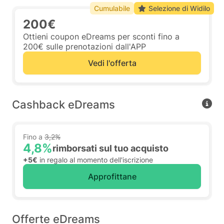
Cumulabile
Selezione di Widilo
200€
Ottieni coupon eDreams per sconti fino a
200€ sulle prenotazioni dall'APP
Vedi l'offerta
Cashback eDreams
Fino a
3,2%
4,8%
rimborsati sul tuo acquisto
+5€
in regalo al momento dell'iscrizione
Approfittane
Offerte eDreams