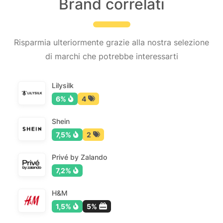
Brand correlati
Risparmia ulteriormente grazie alla nostra selezione
di marchi che potrebbe interessarti
Lilysilk
6%
4
Shein
7,5%
2
Privé by Zalando
7,2%
H&M
1,5%
5%