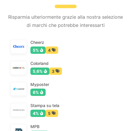
Risparmia ulteriormente grazie alla nostra selezione
di marchi che potrebbe interessarti
Cheerz
5%
4
Colorland
5,6%
3
Myposter
6%
Stampa su tela
4%
5
MPB