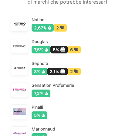
di marchi che potrebbe interessarti
Notino
2,67%
2
Douglas
7,5%
5%
6
Sephora
3%
3,1%
2
Sensation Profumerie
7,2%
Pinalli
5%
Marionnaud