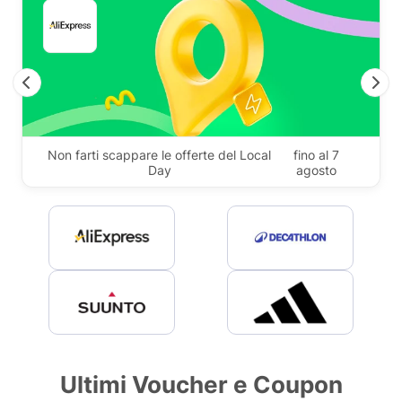
Previous
N
Non farti scappare le offerte del Local
fino al 7
Day
agosto
Ultimi Voucher e Coupon