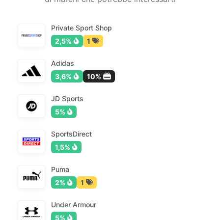
Private Sport Shop
2,5%
1
Adidas
3,6%
10%
JD Sports
5%
SportsDirect
1,5%
Puma
2%
1
Under Armour
5%