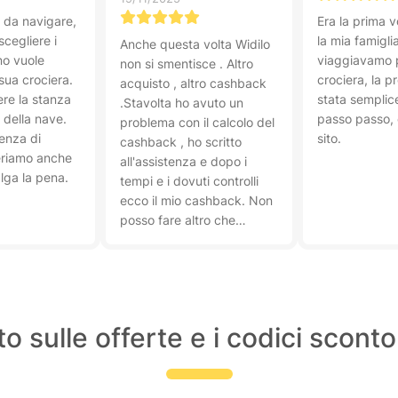
 da navigare,
Era la prima v
 scegliere i
la mia famigli
Anche questa volta Widilo
no vuole
viaggiavamo 
non si smentisce . Altro
 sua crociera.
crociera, la p
acquisto , altro cashback
ere la stanza
stata semplic
.Stavolta ho avuto un
a della nave.
passo passo, c
problema con il calcolo del
enza di
sito.
cashback , ho scritto
eriamo anche
all'assistenza e dopo i
alga la pena.
tempi e i dovuti controlli
ecco il mio cashback. Non
posso fare altro che
consigliare Widilo ,per me
la migliore !!
o sulle offerte e i codici scont