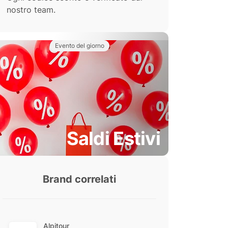
nostro team.
Evento del giorno
Saldi Estivi
Brand correlati
Alpitour