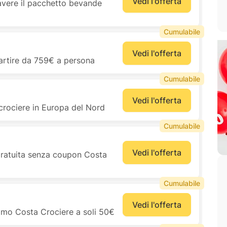
Vedi l'offerta
avere il pacchetto bevande
Cumulabile
Vedi l'offerta
partire da 759€ a persona
Cumulabile
Vedi l'offerta
crociere in Europa del Nord
Cumulabile
Vedi l'offerta
 gratuita senza coupon Costa
Cumulabile
Vedi l'offerta
romo Costa Crociere a soli 50€