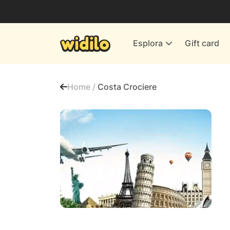
Business
Servizi & Energia
Esplora
Gift card
Banche & Assicurazioni
Tutti i negozi
Home /
Costa Crociere