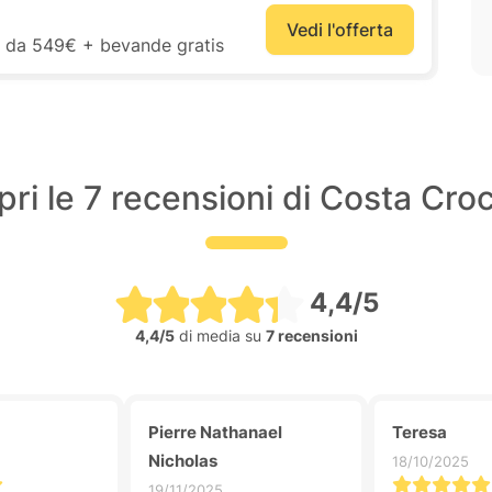
Vedi l'offerta
re da 549€ + bevande gratis
ri le 7 recensioni di Costa Cro
4,4/5
4,4/5
di media su
7 recensioni
Pierre Nathanael
Teresa
Nicholas
18/10/2025
19/11/2025