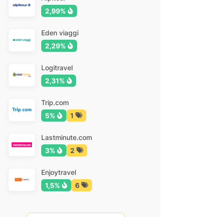
2,99%
Eden viaggi
2,29%
Logitravel
2,31%
Trip.com
5%
1
Lastminute.com
3%
2
Enjoytravel
1,5%
6