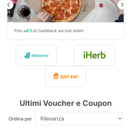
Previous
N
4%
Fino a
di Cashback sui tuoi ordini
Ultimi Voucher e Coupon
Ordina per