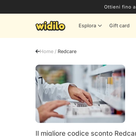
Business
Ottieni fino 
Servizi & Energia
Esplora
Gift card
Banche & Assicurazioni
Tutti i negozi
Home /
Redcare
Il migliore codice sconto Redca