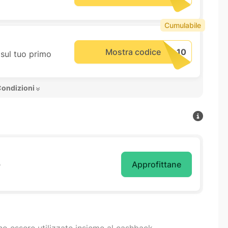
Cumulabile
Mostra codice
 sul tuo primo
Condizioni 
o
Approfittane