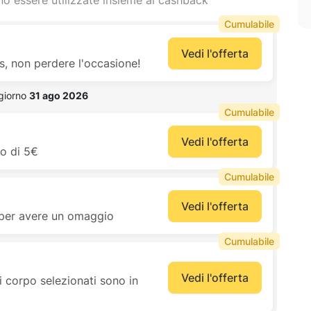
o essere utilizzate insieme al cashback
Cumulabile
Vedi l'offerta
, non perdere l'occasione!
 giorno 
31 ago 2026
Cumulabile
Vedi l'offerta
to di 5€
Cumulabile
Vedi l'offerta
i per avere un omaggio
Cumulabile
Vedi l'offerta
 corpo selezionati sono in