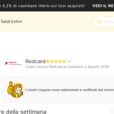
VEDI IL N
al 4,2% di cashback iHerb sui tuoi acquisti!
Saldi Estivi
Redcare
501
Codici sconto Redcare e cashback a Agosto 2026
I nostri coupon sono selezionati e verificati dal nost
re della settimana