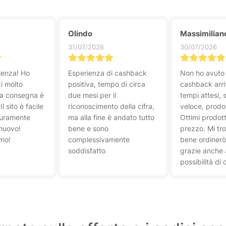
Olindo
Massimilian
31/07/2026
30/07/2026
ienza! Ho
Esperienza di cashback
Non ho avuto 
i molto
positiva, tempo di circa
cashback arri
la consegna è
due mesi per il
tempi attesi, 
l sito è facile
riconoscimento della cifra,
veloce, prodot
curamente
ma alla fine è andato tutto
Ottimi prodott
 nuovo!
bene e sono
prezzo. Mi tr
imo!
complessivamente
bene ordiner
soddisfatto
grazie anche 
possibilità di