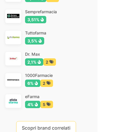
Semprefarmacia
3,51%
Tuttofarma
3,5%
Dr. Max
2,1%
2
1000Farmacie
6%
2
eFarma
4%
5
Scopri brand correlati