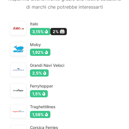
di marchi che potrebbe interessarti
Italo
3,15%
2%
Moby
1,92%
Grandi Navi Veloci
2,5%
Ferryhopper
1,5%
Traghettilines
1,58%
Corsica Ferries