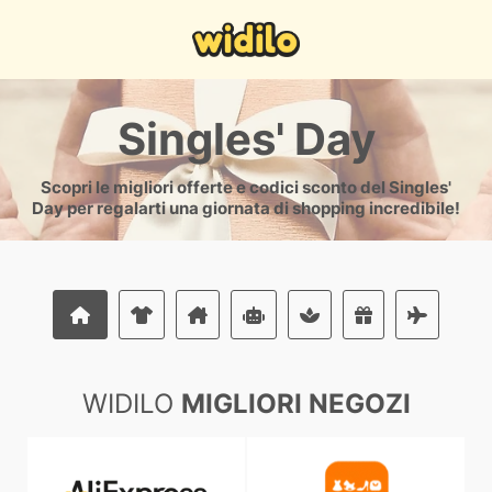
Singles' Day
Scopri le migliori offerte e codici sconto del Singles'
Day per regalarti una giornata di shopping incredibile!
WIDILO
MIGLIORI NEGOZI