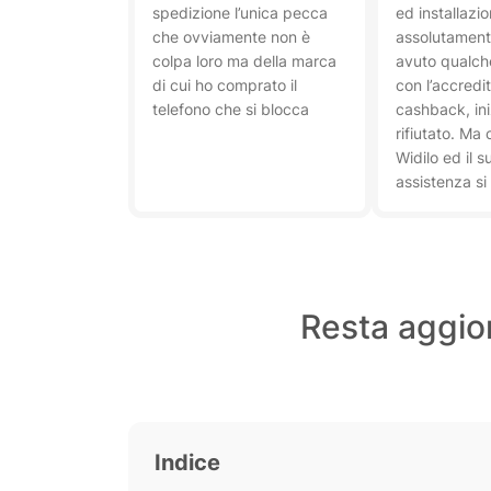
spedizione l’unica pecca
ed installazi
che ovviamente non è
assolutament
colpa loro ma della marca
avuto qualch
di cui ho comprato il
con l’accredi
telefono che si blocca
cashback, in
rifiutato. M
Widilo ed il 
assistenza si
dimostrati a
perfetti ed i
stato accredi
Resta aggior
Indice