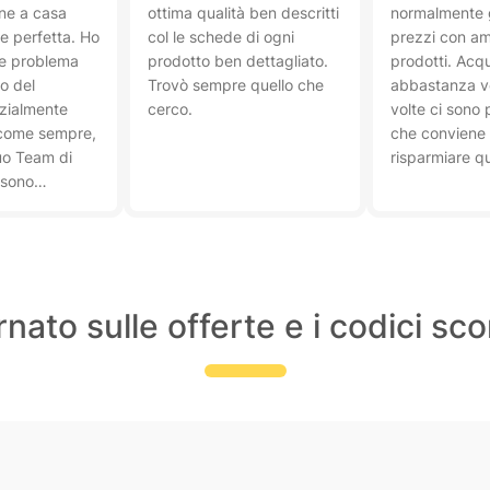
one a casa
ottima qualità ben descritti
normalmente g
e perfetta. Ho
col le schede di ogni
prezzi con am
e problema
prodotto ben dettagliato.
prodotti. Acqu
to del
Trovò sempre quello che
abbastanza v
izialmente
cerco.
volte ci sono
a come sempre,
che conviene 
suo Team di
risparmiare q
 sono
ssolutamente
l cashback mi è
tato
nato sulle offerte e i codici sc