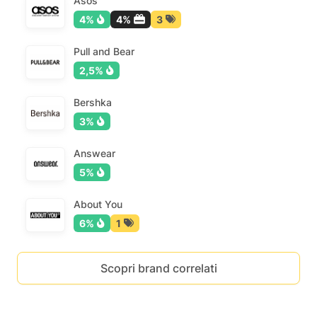
Asos
4%
4%
3
Pull and Bear
2,5%
Bershka
3%
Answear
5%
About You
6%
1
Scopri brand correlati