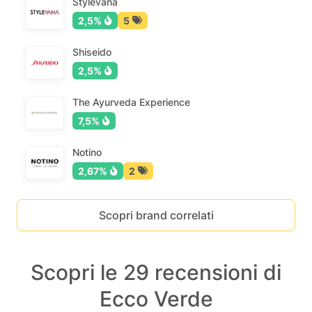
Stylevana
2,5%
5
Shiseido
2,5%
The Ayurveda Experience
7,5%
Notino
2,67%
2
Scopri brand correlati
Scopri le 29 recensioni di
Ecco Verde