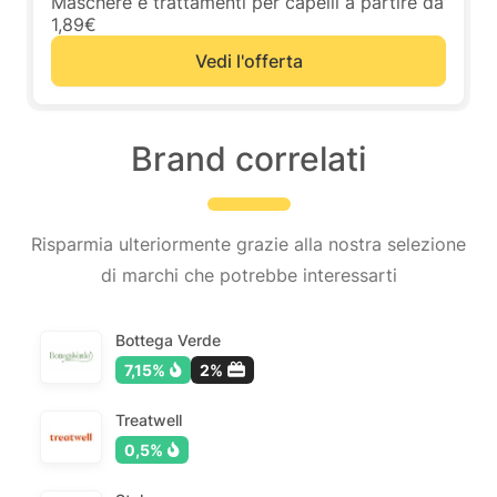
Maschere e trattamenti per capelli a partire da
1,89€
Vedi l'offerta
Brand correlati
Risparmia ulteriormente grazie alla nostra selezione
di marchi che potrebbe interessarti
Bottega Verde
7,15%
2%
Treatwell
0,5%