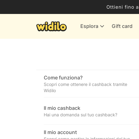
Business
Ottieni fino 
Servizi & Energia
Esplora
Gift card
Banche & Assicurazioni
Tutti i negozi
Come funziona?
Scopri come ottenere il cashback tramite
Widilo
Il mio cashback
Hai una domanda sul tuo cashback?
Il mio account
Scopri come gestire le informazioni del tuo