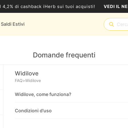
VEDI IL N
al 4,2% di cashback iHerb sui tuoi acquisti!
Saldi Estivi
Domande frequenti
Widilove
FAQ
>
Widilove
Widilove, come funziona?
Condizioni d'uso