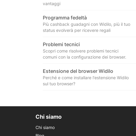
vantaggi
Programma fedeltà
Più cashback guadagni con Widilo, più il tuo
status evolverà per ricevere regali
Problemi tecnici
Scopri come risolvere problemi tecnici
comuni con la configurazione dei browser.
Estensione del browser Widilo
Perché e come installare l'estensione Widilo
sul tuo browser?
Chi siamo
Chi siamo
Blog