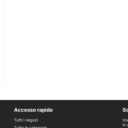
Accesso rapido
Sc
Tutti i negozi
In
in 
Tutte le categorie