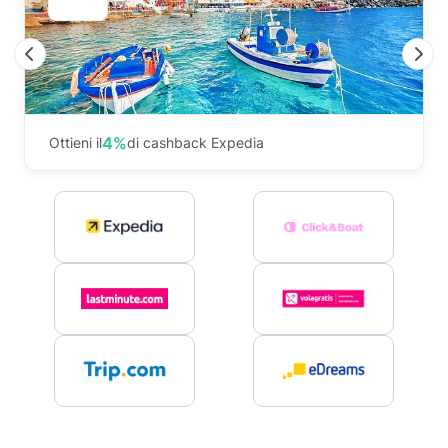
Previous
N
4%
Ottieni il
di cashback Expedia