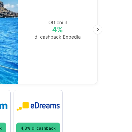
Ottieni il
4%
Next
di cashback Expedia
k
4,8% di cashback