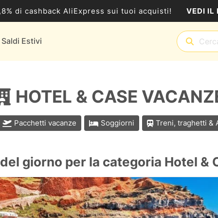
VEDI IL
5,8% di cashback AliExpress sui tuoi acquisti!
Saldi Estivi
HOTEL & CASE VACANZ
Pacchetti vacanze
Soggiorni
Treni, traghetti &
del giorno per la categoria Hotel 