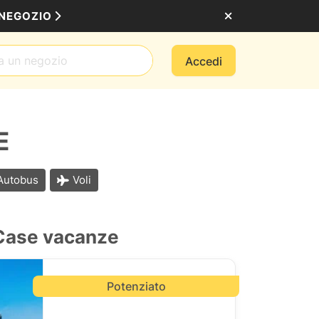
 NEGOZIO
Accedi
E
 Autobus
Voli
& Case vacanze
Potenziato