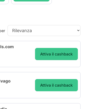
per
els.com
Attiva il cashback
rivago
Attiva il cashback