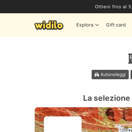
Business
Ottieni fino al 
Servizi & Energia
Esplora
Gift card
Banche & Assicurazioni
Tutti i negozi
Autonoleggi
La selezione 