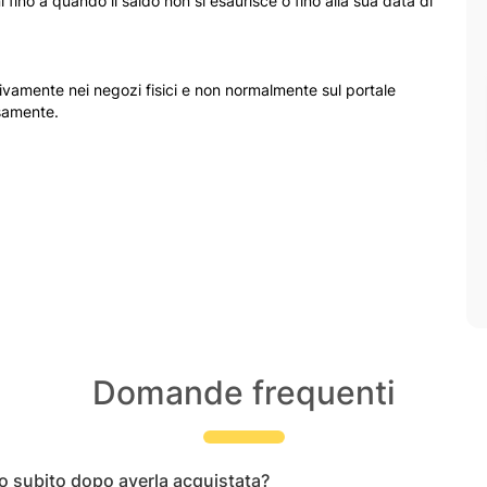
i fino a quando il saldo non si esaurisce o fino alla sua data di
sivamente nei negozi fisici e non normalmente sul portale
rsamente.
Domande frequenti
io subito dopo averla acquistata?