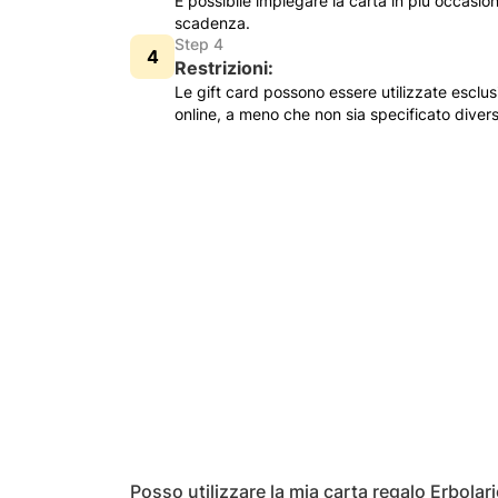
È possibile impiegare la carta in più occasion
scadenza.
Step 4
Restrizioni:
Le gift card possono essere utilizzate esclu
online, a meno che non sia specificato dive
Posso utilizzare la mia carta regalo Erbolar