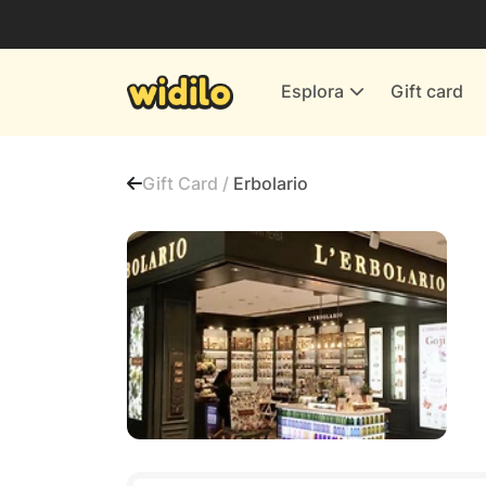
Business
Servizi & Energia
Esplora
Gift card
Banche & Assicurazioni
Tutti i negozi
Gift Card /
Erbolario