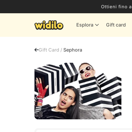
Business
Ottieni fino 
Servizi & Energia
Esplora
Gift card
Banche & Assicurazioni
Tutti i negozi
Gift Card /
Sephora