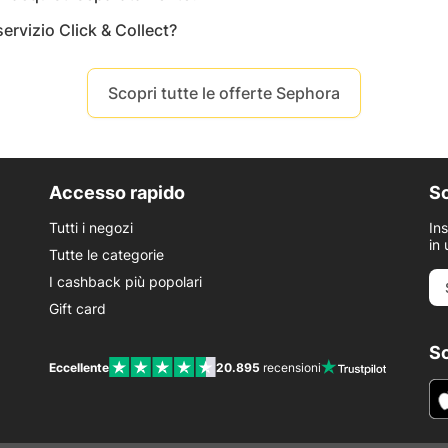
servizio Click & Collect?
Scopri tutte le offerte Sephora
Accesso rapido
Sc
Tutti i negozi
In
in 
Tutte le categorie
I cashback più popolari
Gift card
Sc
Eccellente
20.895
recensioni