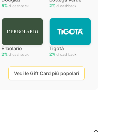
5%
2%
di cashback
di cashback
Erbolario
Tigotà
2%
2%
di cashback
di cashback
Vedi le Gift Card più popolari