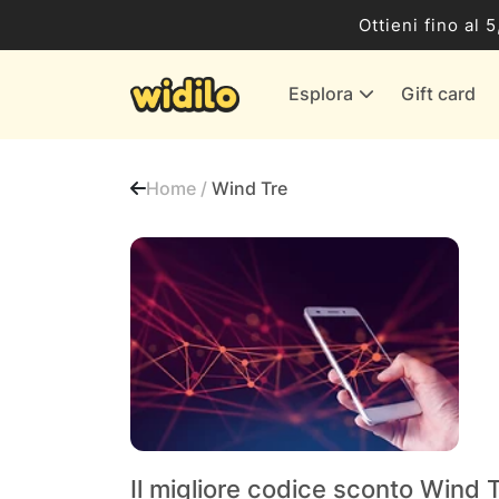
Business
Ottieni fino al 
Servizi & Energia
Esplora
Gift card
Banche & Assicurazioni
Tutti i negozi
Home /
Wind Tre
Il migliore codice sconto Wind 