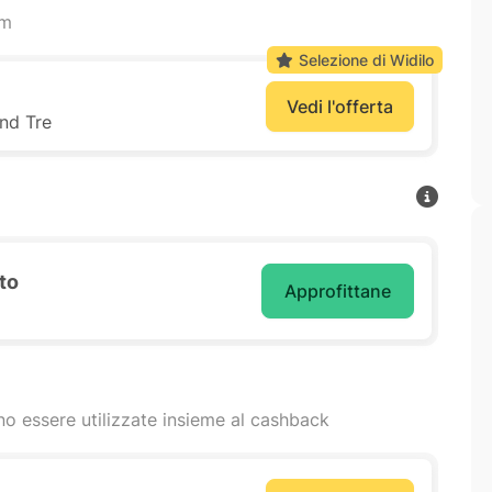
am
Selezione di Widilo
Vedi l'offerta
ind Tre
to
Approfittane
o essere utilizzate insieme al cashback