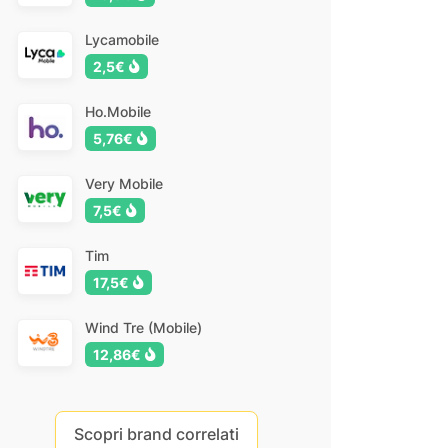
Lycamobile
2,5€
Ho.Mobile
5,76€
Very Mobile
7,5€
Tim
17,5€
Wind Tre (Mobile)
12,86€
Scopri brand correlati