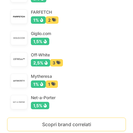
FARFETCH
1%
2
Giglio.com
1,5%
Off-White
2,5%
3
Mytheresa
1%
1
Net-a-Porter
1,5%
Scopri brand correlati