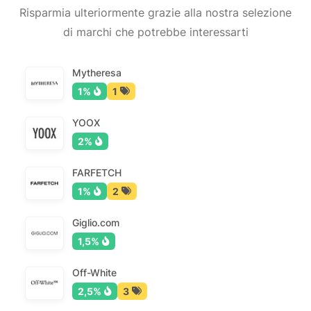
Risparmia ulteriormente grazie alla nostra selezione
di marchi che potrebbe interessarti
Mytheresa
1%
1
YOOX
2%
FARFETCH
1%
2
Giglio.com
1,5%
Off-White
2,5%
3