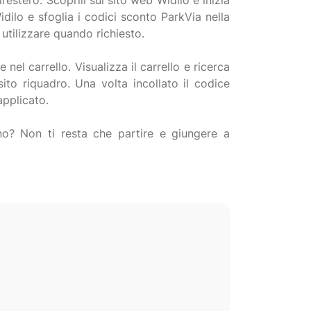
l’estero. Scoprili sul sito web Widilo e inizia
dilo e sfoglia i codici sconto ParkVia nella
 utilizzare quando richiesto.
e nel carrello. Visualizza il carrello e ricerca
ito riquadro. Una volta incollato il codice
applicato.
 no? Non ti resta che partire e giungere a