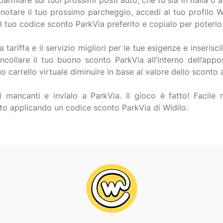
rmiare sui tuoi prossimi posti auto, che tu sia in Italia o al
enotare il tuo prossimo parcheggio, accedi al tuo profilo Wi
il tuo codice sconto ParkVia preferito e copialo per poterlo
 tariffa e il servizio migliori per le tue esigenze e inseriscil
ncollare il tuo buono sconto ParkVia all’interno dell’appos
o carrello virtuale diminuire in base al valore dello sconto 
ni mancanti e invialo a ParkVia. Il gioco è fatto! Facile