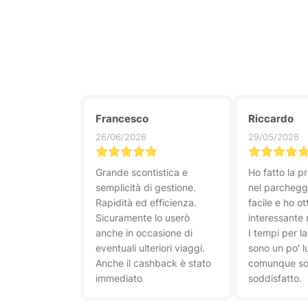
Francesco
Riccardo
26/06/2026
29/05/2026
Grande scontistica e
Ho fatto la p
semplicità di gestione.
nel parcheggi
Rapidità ed efficienza.
facile e ho o
Sicuramente lo userò
interessante 
anche in occasione di
I tempi per l
eventuali ulteriori viaggi.
sono un po' l
Anche il cashback è stato
comunque s
immediato
soddisfatto.