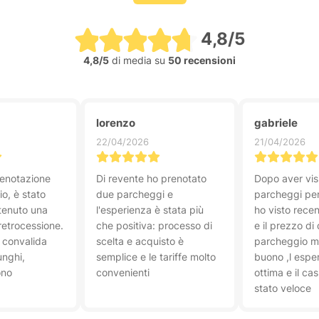
4,8/5
4,8/5
di media su
50 recensioni
lorenzo
gabriele
22/04/2026
21/04/2026
renotazione
Di revente ho prenotato
Dopo aver vis
o, è stato
due parcheggi e
parcheggi per
ttenuto una
l'esperienza è stata più
ho visto recen
retrocessione.
che positiva: processo di
e il prezzo di
a convalida
scelta e acquisto è
parcheggio m
unghi,
semplice e le tariffe molto
buono ,l espe
ono
convenienti
ottima e il ca
stato veloce