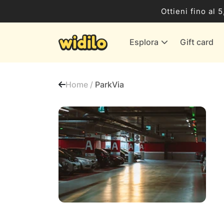
Business
Ottieni fino al 
Servizi & Energia
Esplora
Gift card
Banche & Assicurazioni
Tutti i negozi
Home /
ParkVia