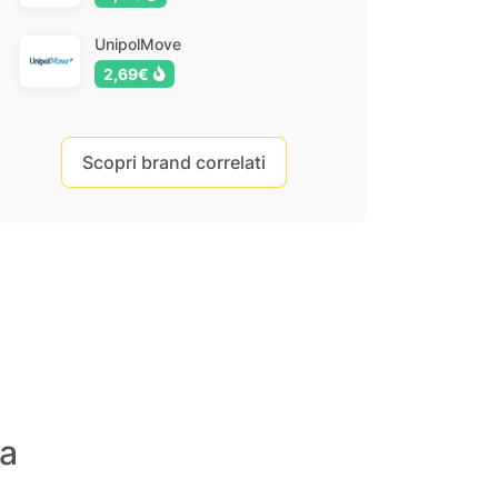
UnipolMove
2,69€
Scopri brand correlati
ia