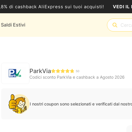
VEDI IL
5,8% di cashback AliExpress sui tuoi acquisti!
Saldi Estivi
ParkVia
50
Codici sconto ParkVia e cashback a Agosto 2026
I nostri coupon sono selezionati e verificati dal nost