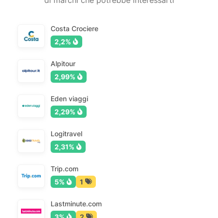
di marchi che potrebbe interessarti
Costa Crociere
2,2%
Alpitour
2,99%
Eden viaggi
2,29%
Logitravel
2,31%
Trip.com
5%
1
Lastminute.com
3%
2