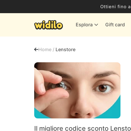
Business
Ottieni fino 
Servizi & Energia
Esplora
Gift card
Banche & Assicurazioni
Tutti i negozi
Home /
Lenstore
Il migliore codice sconto Lenst