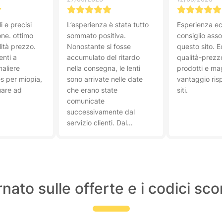
i e precisi
L’esperienza è stata tutto
Esperienza ec
one. ottimo
sommato positiva.
consiglio ass
ità prezzo.
Nonostante si fosse
questo sito. E
enti a
accumulato del ritardo
qualità-prezzo
naliere
nella consegna, le lenti
prodotti e ma
s per miopia,
sono arrivate nelle date
vantaggio risp
uare ad
che erano state
siti.
comunicate
successivamente dal
servizio clienti. Dal
momento che il sito non ha
sede in Italia ma in Olanda,
la spedizione è partita da
lì, per questo i ritardi.
Prezzo molto economico,
nato sulle offerte e i codici sc
ho risparmiato centinaia di
euro rispetto alla mia ottica
di fiducia.