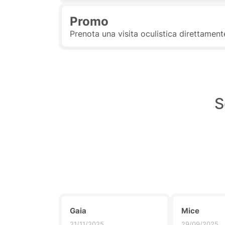
Promo
Prenota una visita oculistica direttament
S
Gaia
Mice
21/11/2025
29/09/2025