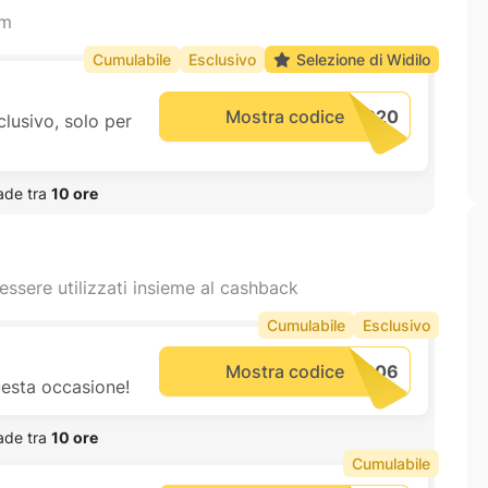
am
Cumulabile
Esclusivo
Selezione di Widilo
Mostra codice
clusivo, solo per
ade tra 
10 ore
essere utilizzati insieme al cashback
Cumulabile
Esclusivo
Mostra codice
uesta occasione!
ade tra 
10 ore
Cumulabile