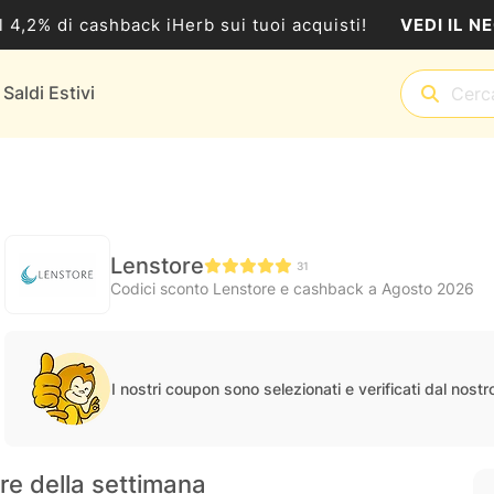
VEDI IL N
al 4,2% di cashback iHerb sui tuoi acquisti!
Saldi Estivi
Lenstore
31
Codici sconto Lenstore e cashback a Agosto 2026
I nostri coupon sono selezionati e verificati dal nost
ore della settimana