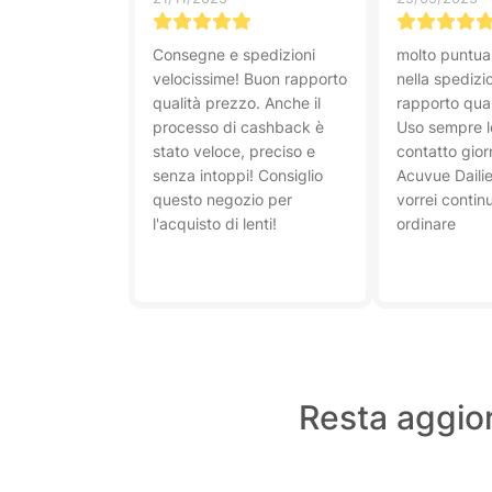
Consegne e spedizioni
molto puntual
velocissime! Buon rapporto
nella spedizi
qualità prezzo. Anche il
rapporto qual
processo di cashback è
Uso sempre l
stato veloce, preciso e
contatto gior
senza intoppi! Consiglio
Acuvue Dailie
questo negozio per
vorrei contin
l'acquisto di lenti!
ordinare
Resta aggior