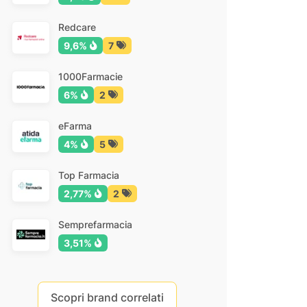
Redcare
9,6%
7
1000Farmacie
6%
2
eFarma
4%
5
Top Farmacia
2,77%
2
Semprefarmacia
3,51%
Scopri brand correlati