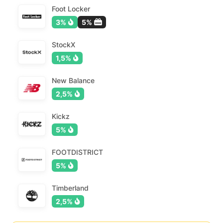
Foot Locker
3%
5%
StockX
1,5%
New Balance
2,5%
Kickz
5%
FOOTDISTRICT
5%
Timberland
2,5%