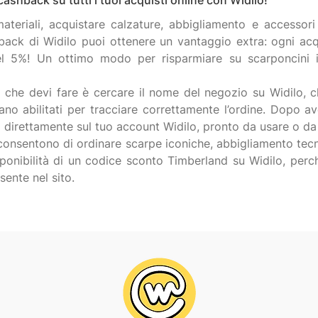
cashback su tutti i tuoi acquisti online con Widilo!
materiali, acquistare calzature, abbigliamento e accesso
hback di Widilo puoi ottenere un vantaggio extra: ogni acqu
el 5%! Un ottimo modo per risparmiare su scarponcini ic
ò che devi fare è cercare il nome del negozio su Widilo, cl
iano abilitati per tracciare correttamente l’ordine. Dopo ave
o direttamente sul tuo account Widilo, pronto da usare o da r
i consentono di ordinare scarpe iconiche, abbigliamento te
ponibilità di un codice sconto Timberland su Widilo, per