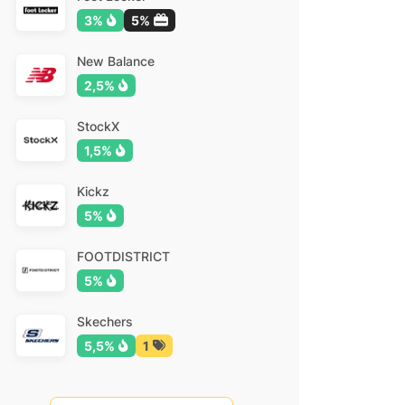
3%
5%
New Balance
2,5%
StockX
1,5%
Kickz
5%
FOOTDISTRICT
5%
Skechers
5,5%
1