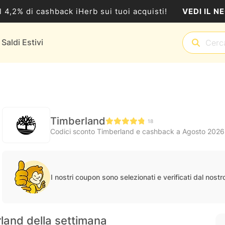
VEDI IL N
al 4,2% di cashback iHerb sui tuoi acquisti!
Saldi Estivi
Timberland
18
Codici sconto Timberland e cashback a Agosto 2026
I nostri coupon sono selezionati e verificati dal nost
rland della settimana