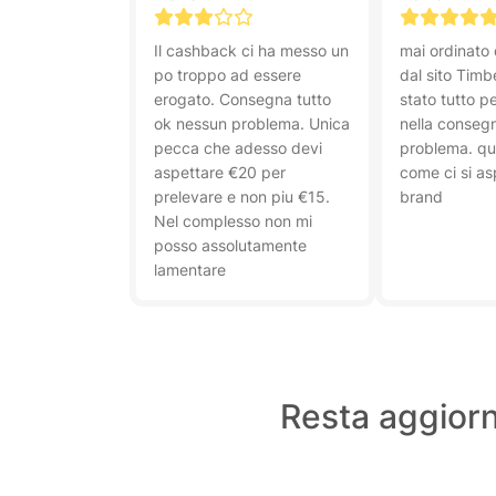
Il cashback ci ha messo un
mai ordinato
po troppo ad essere
dal sito Tim
erogato. Consegna tutto
stato tutto p
ok nessun problema. Unica
nella conseg
pecca che adesso devi
problema. qua
aspettare €20 per
come ci si as
prelevare e non piu €15.
brand
Nel complesso non mi
posso assolutamente
lamentare
Resta aggiorn