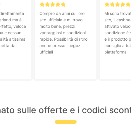
 direttamente
Compro da anni sul loro
Mi sono trova
berland ma è
sito ufficiale e mi trovo
sito, il cashb
erfetto, veloce
molto bene, prezzi
attivato velo
na e nessun
vantaggiosi e spedizioni
spedizione è 
lità altissima
rapide. Possibilità di ritiro
e il prodotto 
petta dal
anche presso i negozi
consiglio a tu
ufficiali
piattaforma
ato sulle offerte e i codici sco