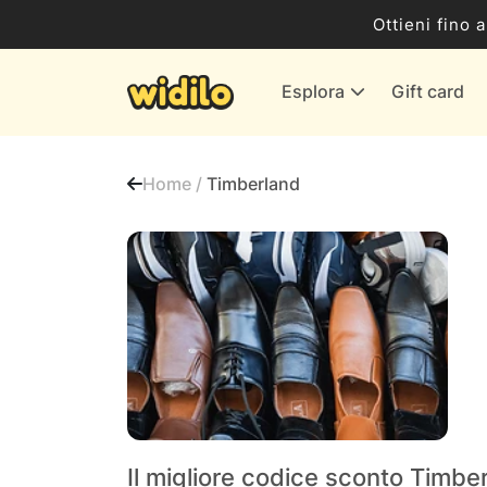
Business
Ottieni fino 
Servizi & Energia
Esplora
Gift card
Banche & Assicurazioni
Tutti i negozi
Home /
Timberland
Il migliore codice sconto Timbe