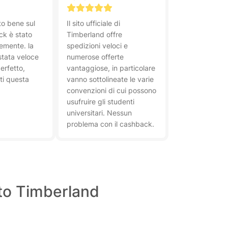
to bene sul
Il sito ufficiale di
ack è stato
Timberland offre
cemente. la
spedizioni veloci e
stata veloce
numerose offerte
perfetto,
vantaggiose, in particolare
tti questa
vanno sottolineate le varie
convenzioni di cui possono
usufruire gli studenti
universitari. Nessun
problema con il cashback.
nto Timberland