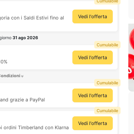
Cumulabile
Vedi l'offerta
ria con i Saldi Estivi fino al
 giorno 
31 ago 2026
Cumulabile
Vedi l'offerta
 10%
Condizioni 
Cumulabile
Vedi l'offerta
and grazie a PayPal
Cumulabile
Vedi l'offerta
i ordini Timberland con Klarna