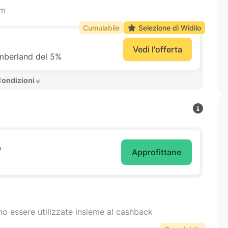
am
Cumulabile
Selezione di Widilo
Vedi l'offerta
Timberland del 5%
Condizioni 
o
Approfittane
o essere utilizzate insieme al cashback