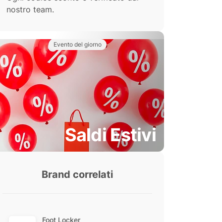
nostro team.
Evento del giorno
Saldi Estivi
Brand correlati
Foot Locker