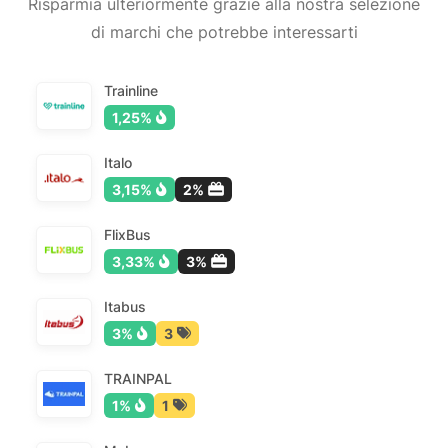
Risparmia ulteriormente grazie alla nostra selezione
di marchi che potrebbe interessarti
Trainline
1,25%
Italo
3,15%
2%
FlixBus
3,33%
3%
Itabus
3%
3
TRAINPAL
1%
1