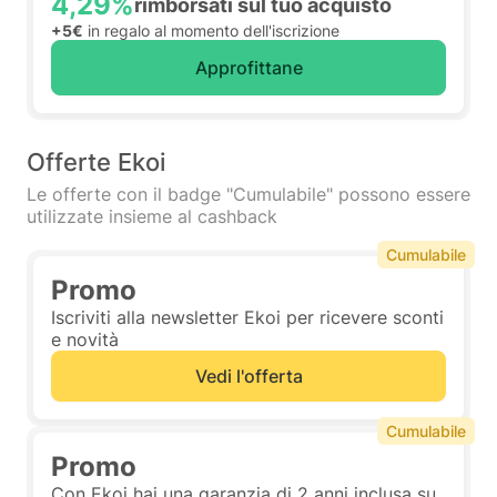
4,29%
rimborsati sul tuo acquisto
+5€
in regalo al momento dell'iscrizione
Approfittane
Offerte Ekoi
Le offerte con il badge "Cumulabile" possono essere
utilizzate insieme al cashback
Cumulabile
Promo
Iscriviti alla newsletter Ekoi per ricevere sconti
e novità
Vedi l'offerta
Cumulabile
Promo
Con Ekoi hai una garanzia di 2 anni inclusa su