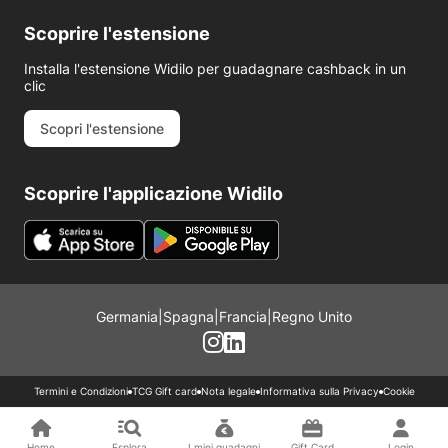
Scoprire l'estensione
Installa l'estensione Widilo per guadagnare cashback in un
clic
Scopri l'estensione
Scoprire l'applicazione Widilo
Germania
|
Spagna
|
Francia
|
Regno Unito
Termini e Condizioni
TCG Gift card
Nota legale
Informativa sulla Privacy
Cookie
Home
Esplora
I miei guadagni
Gift Card
Login