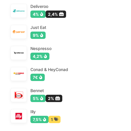
Deliveroo
4%
2,4%
Just Eat
9%
Nespresso
4,2%
Conad & HeyConad
7€
Bennet
5%
2%
Illy
7,5%
1