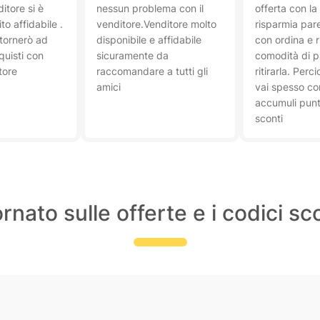
itore si è
nessun problema con il
offerta con la
to affidabile .
venditore.Venditore molto
risparmia pare
tornerò ad
disponibile e affidabile
con ordina e ri
quisti con
sicuramente da
comodità di p
tore
raccomandare a tutti gli
ritirarla. Perc
amici
vai spesso co
accumuli punti
sconti
rnato sulle offerte e i codici s