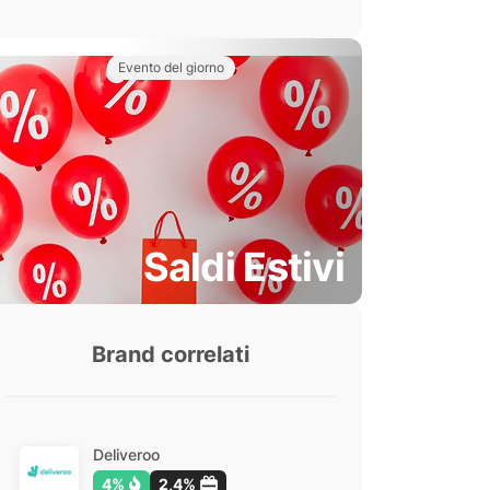
Evento del giorno
Saldi Estivi
Brand correlati
Deliveroo
4%
2,4%