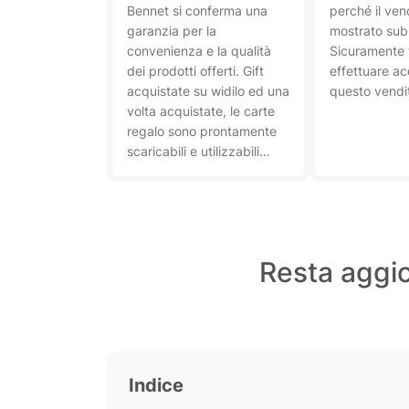
Bennet si conferma una
perché il vend
garanzia per la
mostrato subi
convenienza e la qualità
Sicuramente 
dei prodotti offerti. Gift
effettuare ac
acquistate su widilo ed una
questo vendi
volta acquistate, le carte
regalo sono prontamente
scaricabili e utilizzabili
senza alcuna attesa.
Consigliato per la spesa di
tutti i giorni.
Resta aggio
Indice