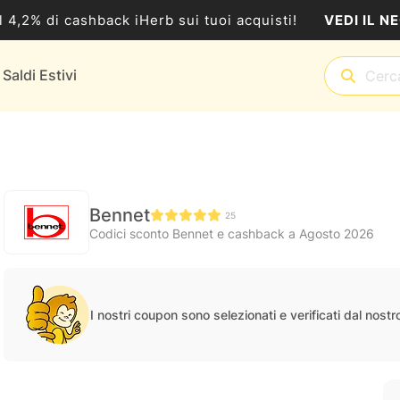
VEDI IL N
al 4,2% di cashback iHerb sui tuoi acquisti!
Saldi Estivi
Bennet
25
Codici sconto Bennet e cashback a Agosto 2026
I nostri coupon sono selezionati e verificati dal nost