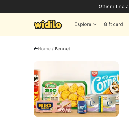
Business
Ottieni fino 
Servizi & Energia
Esplora
Gift card
Banche & Assicurazioni
Tutti i negozi
Home /
Bennet