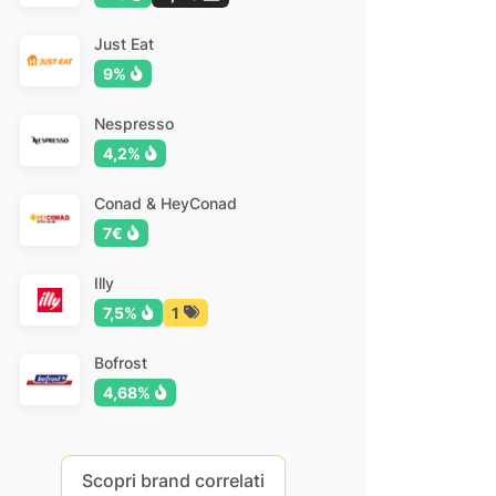
Just Eat
9%
Nespresso
4,2%
Conad & HeyConad
7€
Illy
7,5%
1
Bofrost
4,68%
Scopri brand correlati