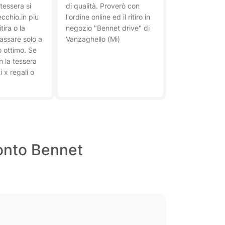
 tessera si
di qualità. Proverò con
cchio.in piu
l'ordine online ed il ritiro in
tira o la
negozio "Bennet drive" di
assare solo a
Vanzaghello (Mi)
io ottimo. Se
n la tessera
 x regali o
conto Bennet