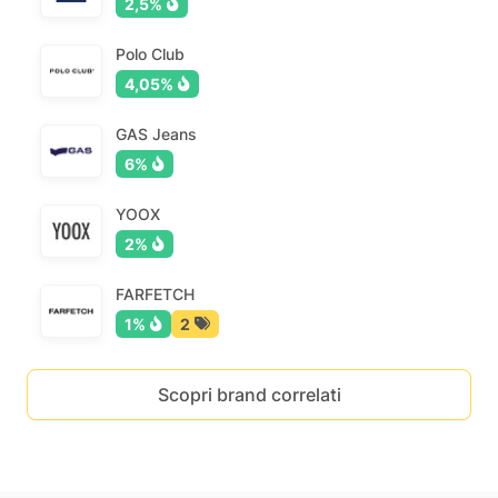
2,5%
Polo Club
4,05%
GAS Jeans
6%
YOOX
2%
FARFETCH
1%
2
Scopri brand correlati