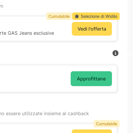
am
Cumulabile
Selezione di Widilo
Vedi l'offerta
ferte GAS Jeans esclusive
Approfittane
o essere utilizzate insieme al cashback
Cumulabile