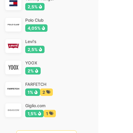
2,5%
Polo Club
4,05%
Levi's
2,5%
YOOX
2%
FARFETCH
1%
2
Giglio.com
1,5%
1