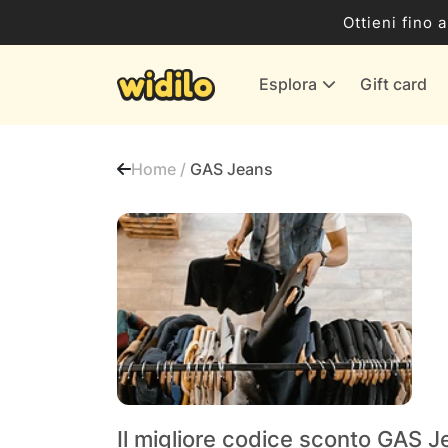
Business
Ottieni fino 
Servizi & Energia
Esplora
Gift card
Banche & Assicurazioni
Tutti i negozi
Home /
GAS Jeans
Il migliore codice sconto GAS J