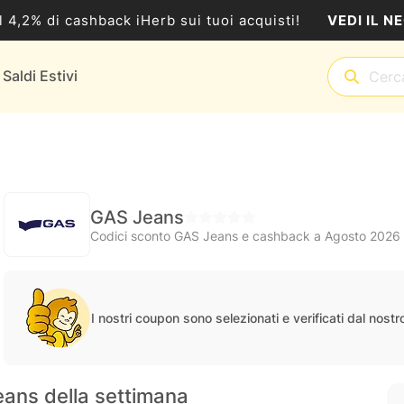
VEDI IL N
al 4,2% di cashback iHerb sui tuoi acquisti!
Saldi Estivi
GAS Jeans
Codici sconto GAS Jeans e cashback a Agosto 2026
I nostri coupon sono selezionati e verificati dal nost
eans della settimana