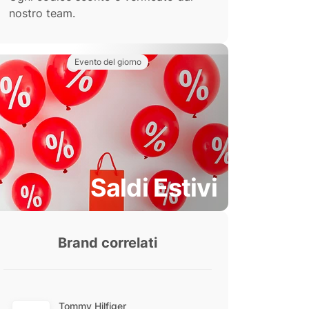
nostro team.
Evento del giorno
Saldi Estivi
Brand correlati
Tommy Hilfiger