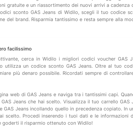
oni gratuite e un riassortimento dei nuovi arrivi a cadenza 
odici sconto GAS Jeans di Widilo, scegli il tuo codice s
line del brand. Risparmia tantissimo e resta sempre alla m
ro facilissimo
tivante, cerca in Widilo i migliori codici voucher GAS Je
 o utilizza un codice sconto GAS Jeans. Oltre al tuo cod
iare più denaro possibile. Ricordati sempre di controlla
a web di GAS Jeans e naviga tra i tantissimi capi. Quando 
to GAS Jeans che hai scelto. Visualizza il tuo carrello GAS
e GAS Jeans incollando quello in precedenza copiato. In un
hai scelto. Procedi inserendo i tuoi dati e le informazion