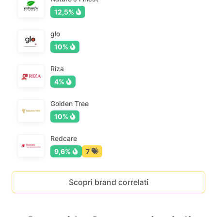
12,5%
glo
10%
Riza
4%
Golden Tree
10%
Redcare
9,6%
7
Scopri brand correlati