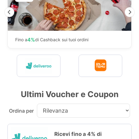
Previous
N
4%
Fino a
di Cashback sui tuoi ordini
Ultimi Voucher e Coupon
Ordina per
Ricevi fino a 4% di