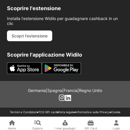
Scoprire l'estensione
Installa l'estensione Widilo per guadagnare cashback in un
clic
Scopri l'estensione
Scoprire l'applicazione Widilo
Germania
|
Spagna
|
Francia
|
Regno Unito
Termini e Condizioni
TCG Gift card
Nota legale
Informativa sulla Privacy
Cookie
Home
Esplora
I miei guadagni
Gift Card
Login