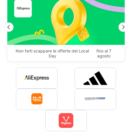
Previous
N
Non farti scappare le offerte del Local
fino al 7
Day
agosto