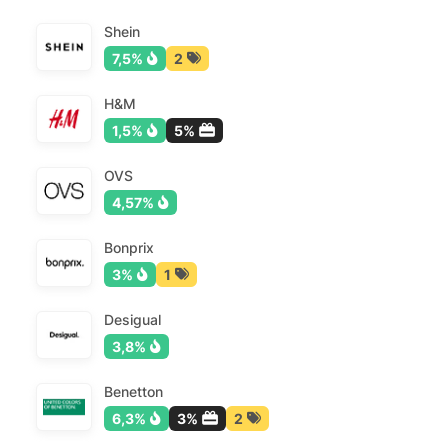
Shein
7,5%
2
H&M
1,5%
5%
OVS
4,57%
Bonprix
3%
1
Desigual
3,8%
Benetton
6,3%
3%
2