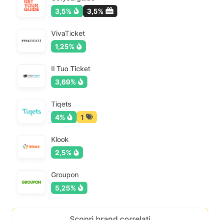
3,5%
3,5%
VivaTicket
1,25%
Il Tuo Ticket
3,69%
Tiqets
4%
1
Klook
2,5%
Groupon
5,25%
Scopri brand correlati