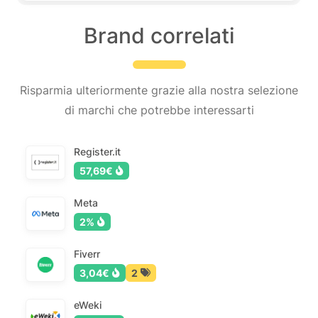
Brand correlati
Risparmia ulteriormente grazie alla nostra selezione
di marchi che potrebbe interessarti
Register.it
57,69€
Meta
2%
Fiverr
3,04€
2
eWeki