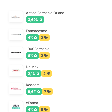
Antica Farmacia Orlandi
3,69%
Farmacosmo
4%
2
1000Farmacie
6%
2
Dr. Max
2,1%
2
Redcare
9,6%
7
eFarma
4%
5