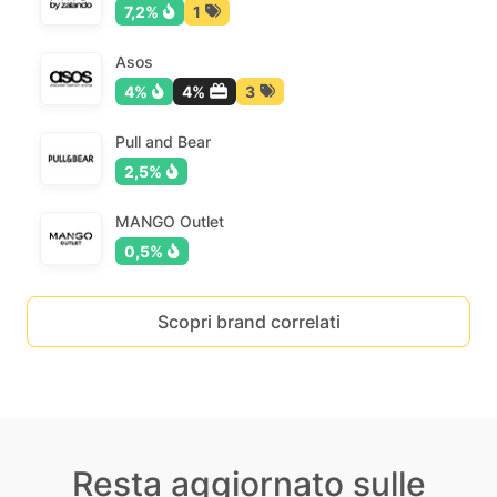
7,2%
1
Asos
4%
4%
3
Pull and Bear
2,5%
MANGO Outlet
0,5%
Scopri brand correlati
Resta aggiornato sulle