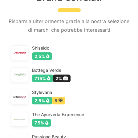
Risparmia ulteriormente grazie alla nostra selezione
di marchi che potrebbe interessarti
Shiseido
2,5%
Bottega Verde
7,15%
2%
Stylevana
2,5%
5
The Ayurveda Experience
7,5%
Passione Beauty