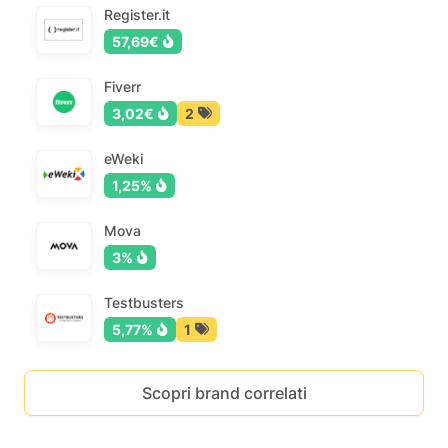
Register.it
57,69€
Fiverr
3,02€
2
eWeki
1,25%
Mova
3%
Testbusters
5,77%
1
Scopri brand correlati