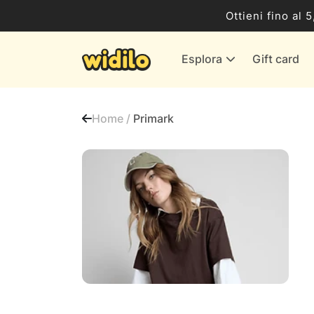
Business
Ottieni fino al 
Servizi & Energia
Esplora
Gift card
Banche & Assicurazioni
Tutti i negozi
Home /
Primark