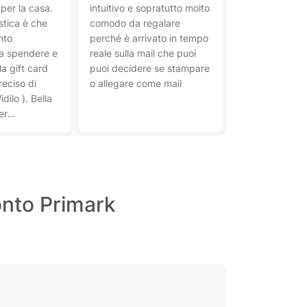
per la casa.
intuitivo e sopratutto molto
stica è che
comodo da regalare
nto
perché è arrivato in tempo
da spendere e
reale sulla mail che puoi
la gift card
puoi decidere se stampare
reciso di
o allegare come mail
dilo ). Bella
er
cashback
ovate!
conto Primark