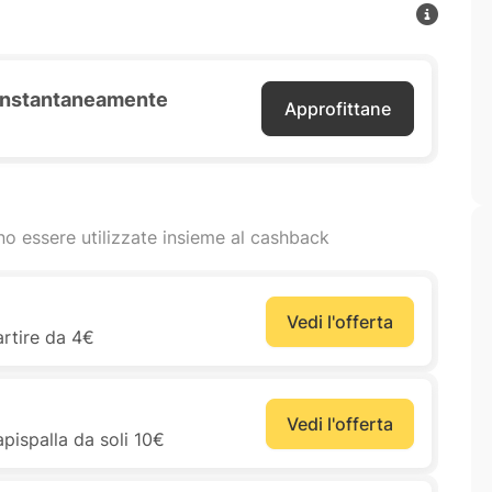
o instantaneamente
Approfittane
o essere utilizzate insieme al cashback
Vedi l'offerta
artire da 4€
Vedi l'offerta
pispalla da soli 10€