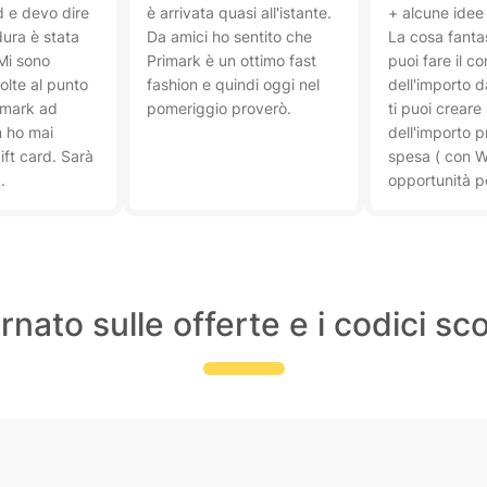
rd e devo dire
è arrivata quasi all'istante.
+ alcune idee 
ura è stata
Da amici ho sentito che
La cosa fanta
Mi sono
Primark è un ottimo fast
puoi fare il co
volte al punto
fashion e quindi oggi nel
dell'importo 
imark ad
pomeriggio proverò.
ti puoi creare 
 ho mai
dell'importo p
ft card. Sarà
spesa ( con Wi
.
opportunità p
guadagnare 
immediato. Pr
nato sulle offerte e i codici s