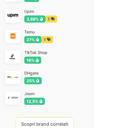
Upim
3,68%
1
Temu
27%
1
TikTok Shop
16%
DHgate
25%
Joom
12,5%
Scopri brand correlati