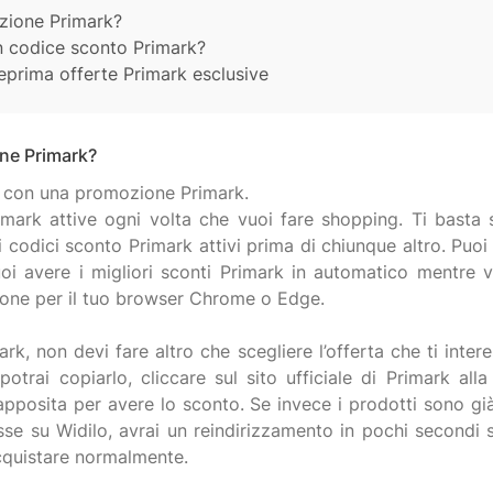
zione Primark?
n codice sconto Primark?
nteprima offerte Primark esclusive
ne Primark?
re con una promozione Primark.
imark attive ogni volta che vuoi fare shopping. Ti basta s
ri codici sconto Primark attivi prima di chiunque altro. Pu
i avere i migliori sconti Primark in automatico mentre vis
sione per il tuo browser Chrome o Edge.
k, non devi fare altro che scegliere l’offerta che ti inter
otrai copiarlo, cliccare sul sito ufficiale di Primark all
 apposita per avere lo sconto. Se invece i prodotti sono g
se su Widilo, avrai un reindirizzamento in pochi secondi su
acquistare normalmente.