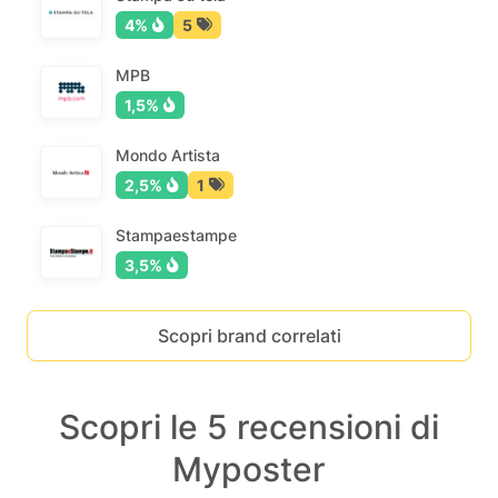
4%
5
MPB
1,5%
Mondo Artista
2,5%
1
Stampaestampe
3,5%
Scopri brand correlati
Scopri le 5 recensioni di
Myposter