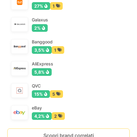
27%
1
Galaxus
2%
Banggood
3,5%
1
AliExpress
5,8%
QVC
15%
5
eBay
4,2%
2
Scopri brand correlati