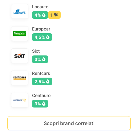
Locauto
4%
1
Europcar
4,5%
Sixt
3%
Rentcars
2,5%
Centauro
3%
Scopri brand correlati