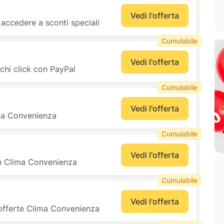
Vedi l'offerta
accedere a sconti speciali
Cumulabile
Vedi l'offerta
chi click con PayPal
Cumulabile
Vedi l'offerta
ma Convenienza
Cumulabile
Vedi l'offerta
on Clima Convenienza
Cumulabile
Vedi l'offerta
le offerte Clima Convenienza