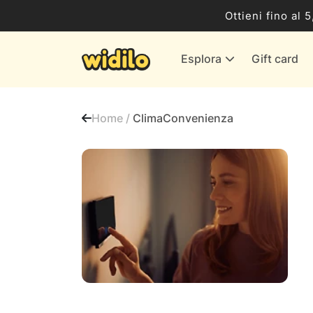
Business
Ottieni fino al 
Servizi & Energia
Esplora
Gift card
Banche & Assicurazioni
Tutti i negozi
Home /
ClimaConvenienza