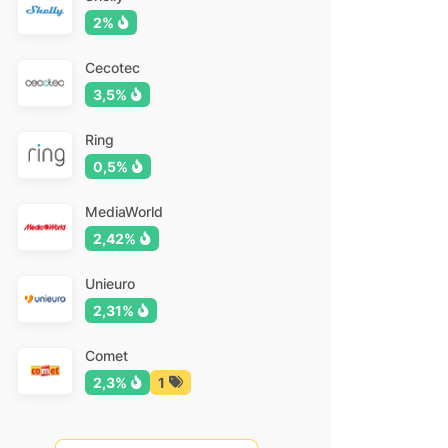
2%
Cecotec
3,5%
Ring
0,5%
MediaWorld
2,42%
Unieuro
2,31%
Comet
2,3%
1