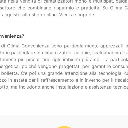
ta nella vendita di climatizzatori mono e multisplit, calda
 settore che combinano risparmio e praticità. Su Clima C
Convenienza?
e di Clima Convenienza sono particolarmente apprezzati p
ta in particolare in climatizzatori, caldaie, scaldabagni e s
tamenti più piccoli fino agli ambienti più ampi. La partico
nergetica, poiché vengono progettati per garantire consum
 bolletta. C’è poi una grande attenzione alla tecnologia
lizzo in estate per il raffrescamento e in inverno per il ris
dotto, ma includono anche installazione e assistenza tecnica,