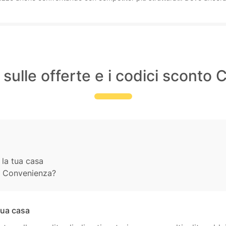
sulle offerte e i codici scont
 la tua casa
ma Convenienza?
tua casa