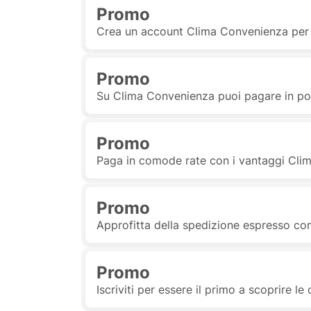
Promo
Crea un account Clima Convenienza per 
Promo
Su Clima Convenienza puoi pagare in po
Promo
Paga in comode rate con i vantaggi Cli
Promo
Approfitta della spedizione espresso c
Promo
Iscriviti per essere il primo a scoprire 