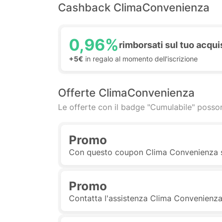
Cashback ClimaConvenienza
0,96%
rimborsati sul tuo acqui
+5€
in regalo al momento dell'iscrizione
Offerte ClimaConvenienza
Le offerte con il badge "Cumulabile" posson
Promo
Con questo coupon Clima Convenienza sca
Promo
Contatta l'assistenza Clima Convenienz