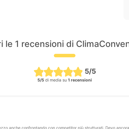
i le 1 recensioni di ClimaConve
5/5
5/5
di media su
1 recensioni
rezzo anche confrontando con competitor più strutturati. Devo ancora