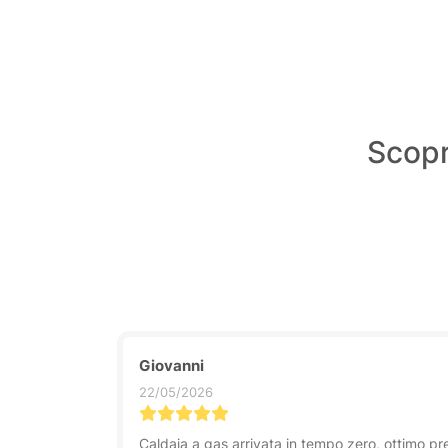
Scopr
Giovanni
22/05/2026
Caldaia a gas arrivata in tempo zero, ottimo p